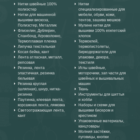
Нитки швейные 100%
Нитки
полиэстер
специализированные для
Нитки для машинной
мебели, обуви, кожи,
вышивки вискоза,
тентов, зашива мешков
Полиэстер, Металлик
Мулине нитки для
Флизелин, Дублерин,
вышивки 100% египетский
Спанбонд, Агроволокно,
хлопок
Термоплавкая пленка
Термоклей,
Липучка текстильная
термопистолеты,
Косая бейка, кант
биркодержатели для
Лента атласная, металл,
упаковки, декора,
репсовая
текстиля
Резинка, лента
Иглы швейные,
эластичная, резинка
моторочики, зап части для
бельевая
швейных и вышивальных
Резинка круглая
машин
(шляпная), шнур, нитка-
Ткань
резинка
Инструменты для шиттья
Паутинка, клеевая лента,
и хобби
корсажная лента, лямовка
Наборы и схеми для
Светоотражающая лента,
вышивки бисером и
кант
крестиком
Упаковочные материалы,
канцтовары
Молния застёжки,
пуговицы, кнопки