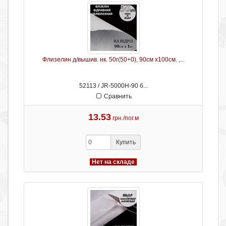
Флизелин д/вышив. нк. 50г(50+0), 90см х100см. ,...
52113 / JR-5000H-90 б...
Сравнить
13.53
грн./пог.м
Купить
Нет на складе