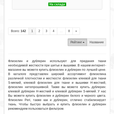
На складе
Всего:
142
1
2
3
4
…
8
»
Рейтинг
Название
Флизелин и дублерин используют для придания ткани
необходимой жесткости при шитье и вышивке. В нашем интернет-
магазине вы можете купить флизелин и дублерин по лучшей цене.
В каталоге представлен широкий ассортимент флизелина
различной плотностии и жесткости: флизелин клеевой для ткани
S-мягкий, клеевой флизелин для ткани и вышивки H-жесткий,
флизелин нитепрошивной. Также вы можете купить дублерин:
клеевой дублерин H-жесткий и клеевой дублерин S-мягкий. У нас
Вы можете купить флизелин и дублерин белого и черного цвета.
Флизелин Peri, также как и дублерин, отлично стабилизирует
ткань. Чтобы быстро выбрать и купить флизелин и дублерин
рекомендуем пользоваться фильтром.