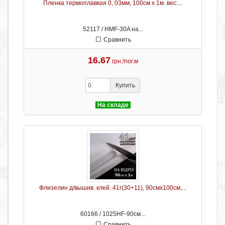
Пленка термоплавкая 0, 03мм, 100см х 1м. вес:...
52117 / HMF-30A на...
Сравнить
16.67
грн./пог.м
Купить
На складе
Флизелин д/вышив. клей. 41г(30+11), 90смх100см,...
60166 / 1025HF-90см...
Сравнить