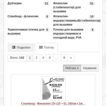
Дублерин
Флизелин
33
51
(стабилизатор) для
вышивки
Спанбонд - флизелин
Флизелин-
6
10
водорастворимый(стабилизатор)
для вышивки
Термоплавкая пленка для
Пленка для вышивки
6
6
вышивки
водорастворимая в
холодной воде, PVA
Подробно
Плитка
Всего:
142
1
2
3
4
…
8
»
Рейтинг
Название
Спанбонд - Флизелин 15г (15 + 0), 160см х 1м,...