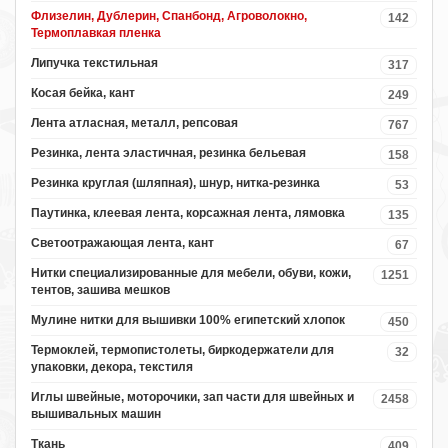
Флизелин, Дублерин, Спанбонд, Агроволокно,
142
Термоплавкая пленка
Липучка текстильная
317
Косая бейка, кант
249
Лента атласная, металл, репсовая
767
Резинка, лента эластичная, резинка бельевая
158
Резинка круглая (шляпная), шнур, нитка-резинка
53
Паутинка, клеевая лента, корсажная лента, лямовка
135
Светоотражающая лента, кант
67
Нитки специализированные для мебели, обуви, кожи,
1251
тентов, зашива мешков
Мулине нитки для вышивки 100% египетский хлопок
450
Термоклей, термопистолеты, биркодержатели для
32
упаковки, декора, текстиля
Иглы швейные, моторочики, зап части для швейных и
2458
вышивальных машин
Ткань
409