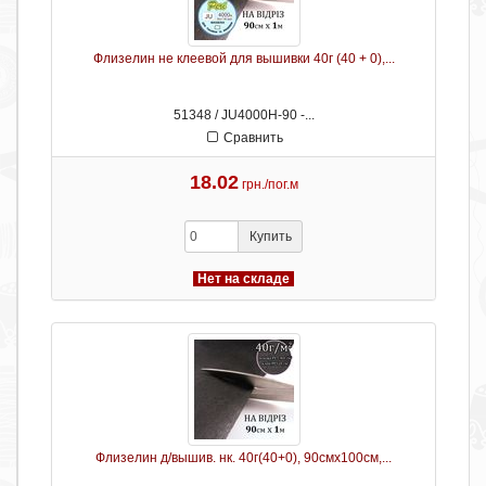
Флизелин не клеевой для вышивки 40г (40 + 0),...
51348 / JU4000H-90 -...
Сравнить
18.02
грн./пог.м
Купить
Нет на складе
Флизелин д/вышив. нк. 40г(40+0), 90смх100см,...