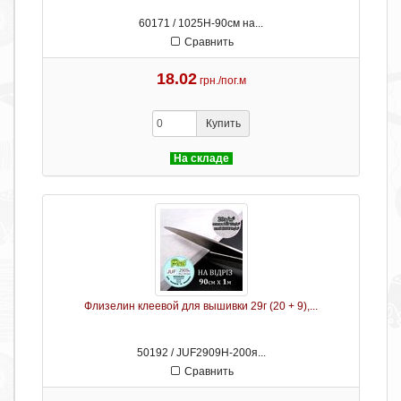
60171 / 1025H-90см на...
Сравнить
18.02
грн./пог.м
Купить
На складе
Флизелин клеевой для вышивки 29г (20 + 9),...
50192 / JUF2909H-200я...
Сравнить