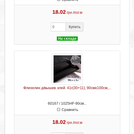
18.02
грн./пог.м
Купить
На складе
Флизелин д/вышив. клей. 41г(30+11), 90смх100см,...
60167 / 1025HF-90см...
Сравнить
18.02
грн./пог.м