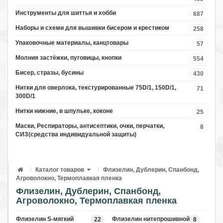
Инструменты для шиттья и хобби
687
Наборы и схеми для вышивки бисером и крестиком
258
Упаковочные материалы, канцтовары
57
Молния застёжки, пуговицы, кнопки
554
Бисер, стразы, бусины
430
Нитки для оверлока, текстурированные 75D/1, 150D/1,
71
300D/1
Нитки нижние, в шпульке, коконе
25
Маски, Респираторы, антисептики, очки, перчатки,
8
СИЗ(средства индивидуальной защиты)
Каталог товаров
Флизелин, Дублерин, Спанбонд,
Агроволокно, Термоплавкая пленка
Флизелин, Дублерин, Спанбонд,
Агроволокно, Термоплавкая пленка
Флизелин S-мягкий
Флизелин нитепрошивной
22
8