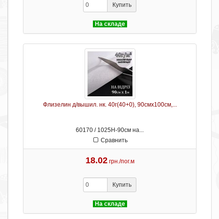
Купить
На складе
Флизелин д/вышил. нк. 40г(40+0), 90смх100см,...
60170 / 1025H-90см на...
Сравнить
18.02
грн./пог.м
Купить
На складе