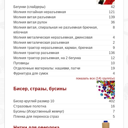
Бегунки (слайдеры)
42
Молния потайная неразъемная
121
Молния витая разъемная
139
Молния витая рулон
36
Молния витая, спиральная не разъемная брючная,
8
юбочная
Молния металическая неразъемная, джинсовая
4
Молния металическая разъемная
2
Молния трактор неразъемная, карман, брючная
9
Молния трактор разъемная
136
Молния трактор разъемная, на 2 бегунка
12
Пуговицы
10
Отделочные материалы: нашивки, патчи
19
Фурнитура для сумок
4
показать все (14) групп(ы)
Бисер, стразы, бусины
Бисер круглий размер 10
402
Стразовые полотна
16
Бусины (Искуственный жемчуг)
7
Пленка для переноса страз
5
Нитки для оверлока,