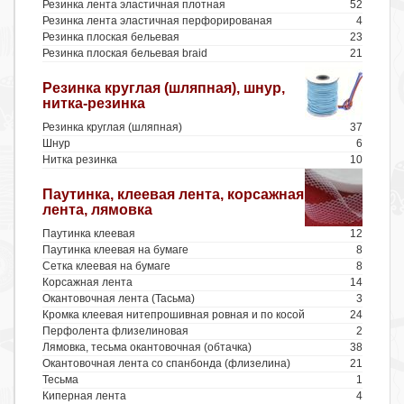
Резинка лента эластичная плотная
52
Резинка лента эластичная перфорированая
4
Резинка плоская бельевая
23
Резинка плоская бельевая braid
21
Резинка круглая (шляпная), шнур,
нитка-резинка
Резинка круглая (шляпная)
37
Шнур
6
Нитка резинка
10
Паутинка, клеевая лента, корсажная
лента, лямовка
Паутинка клеевая
12
Паутинка клеевая на бумаге
8
Сетка клеевая на бумаге
8
Корсажная лента
14
Окантовочная лента (Тасьма)
3
Кромка клеевая нитепрошивная ровная и по косой
24
Перфолента флизелиновая
2
Лямовка, тесьма окантовочная (обтачка)
38
Окантовочная лента со спанбонда (флизелина)
21
Тесьма
1
Киперная лента
4