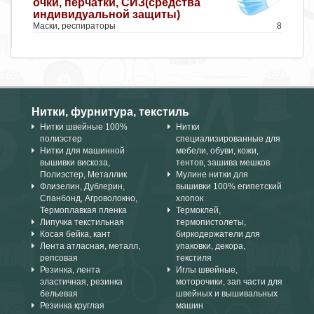
очки, перчатки, СИЗ(средства
индивидуальной защиты)
Маски, респираторы
8
Нитки, фурнитура, текстиль
Нитки швейные 100%
Нитки
полиэстер
специализированные для
Нитки для машинной
мебели, обуви, кожи,
вышивки вискоза,
тентов, зашива мешков
Полиэстер, Металлик
Мулине нитки для
Флизелин, Дублерин,
вышивки 100% египетский
Спанбонд, Агроволокно,
хлопок
Термоплавкая пленка
Термоклей,
Липучка текстильная
термопистолеты,
Косая бейка, кант
биркодержатели для
Лента атласная, металл,
упаковки, декора,
репсовая
текстиля
Резинка, лента
Иглы швейные,
эластичная, резинка
моторочики, зап части для
бельевая
швейных и вышивальных
Резинка круглая
машин