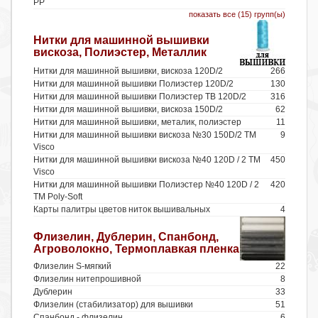
PP
показать все (15) групп(ы)
Нитки для машинной вышивки
вискоза, Полиэстер, Металлик
Нитки для машинной вышивки, вискоза 120D/2
266
Нитки для машинной вышивки Полиэстер 120D/2
130
Нитки для машинной вышивки Полиэстер TB 120D/2
316
Нитки для машинной вышивки, вискоза 150D/2
62
Нитки для машинной вышивки, металик, полиэстер
11
Нитки для машинной вышивки вискоза №30 150D/2 ТМ
9
Visco
Нитки для машинной вышивки вискоза №40 120D / 2 ТМ
450
Visco
Нитки для машинной вышивки Полиэстер №40 120D / 2
420
TM Poly-Soft
Карты палитры цветов ниток вышивальных
4
Флизелин, Дублерин, Спанбонд,
Агроволокно, Термоплавкая пленка
Флизелин S-мягкий
22
Флизелин нитепрошивной
8
Дублерин
33
Флизелин (стабилизатор) для вышивки
51
Спанбонд - флизелин
6