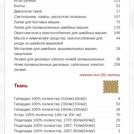
Иглы ручные
123
Болты
52
Двигатели ткани
17
Cветильники, лампы, указатели лазерные
157
Лапки для бытовых машин
75
Лапки для промышленных швейных машин
170
Окантователи и приспособления для швейных машин
146
Масла и химические средства, приспособления для
44
ухода за швейной машинкой
Моторчики для швейных, вышивальниых машин,
28
оверлоков
Лезвия для дисковых электро ножей промышленных
36
Ножи промышленные дисковые, сабельные электро,
156
лезвия
показать все (25) групп(ы)
Ткань
Габардин 100% полиэстер 210г/м(140г/м2)
6
Габардин 100% полиэстер 230г/м(153г/м2)
52
Габардин 100% полиэстер 240г/м (160г/м2)
28
Атлас 100% полиэстер 140г / м, 93г / м2
70
Подкладка 100% полиэстер, 170Т, 60г/м(40г/м2)
20
Подкладка 100% полиэстер, 190Т, 75г/м(50г/м2)
22
Подкладка 100% полиэстер, 200Т, 80г/м(54г/м2)
2