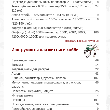
Подкладка диагональ 100% полиэстер, 210Т, 90г/м(60г/м2)
8
Ткань рубашечная 65% полиэстер 35% хлопок, 173г/м.п.,
24
115 г/м2
Атлас стрейч 100% полиэстер 140г / м (93г / м2)
9
Атлас высокой плотности, 100% полиэстер 180-225г / м
6
(120-150г / м2)
Кордура (Cordura) 100% полиэстер 540г/м(360г/м2)
1
Оксфорд (oxford) 100% полтестер 150D, 200D, 300D,
100
420D, 600D, 1000D для палаток, сумок
показать все (16) групп(ы)
Инструменты для шиттья и хобби
Булавки, шпильки
49
Зажимы
14
Коврики, маты для раскроя
22
Лезвия
43
Линейки, сантиметры, рулетки, лекала
107
Мелки, мыло, маркеры и карандаши для раскроя,
46
разметки
Наперстки, Перчатки, Защита
25
Нитевдеватель
4
Ножницы
191
Ножи дисковые, макетные, специальные
79
Раскройщики, вспарыватели
9