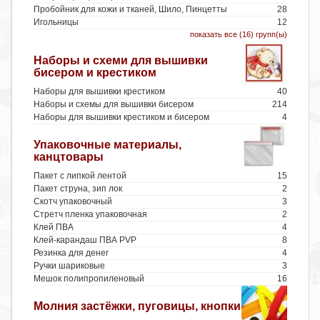
Пробойник для кожи и тканей, Шило, Пинцетты
28
Игольницы
12
показать все (16) групп(ы)
Наборы и схеми для вышивки
бисером и крестиком
Наборы для вышивки крестиком
40
Наборы и схемы для вышивки бисером
214
Наборы для вышивки крестиком и бисером
4
Упаковочные материалы,
канцтовары
Пакет с липкой лентой
15
Пакет струна, зип лок
2
Скотч упаковочный
3
Стретч пленка упаковочная
2
Клей ПВА
4
Клей-карандаш ПВА PVP
8
Резинка для денег
4
Ручки шариковые
3
Мешок полипропиленовый
16
Молния застёжки, пуговицы, кнопки