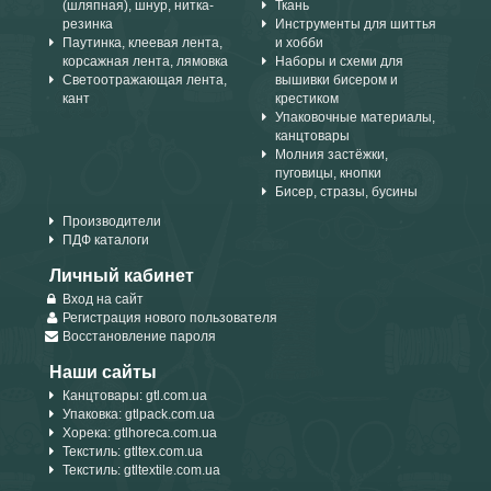
(шляпная), шнур, нитка-
Ткань
резинка
Инструменты для шиттья
Паутинка, клеевая лента,
и хобби
корсажная лента, лямовка
Наборы и схеми для
Светоотражающая лента,
вышивки бисером и
кант
крестиком
Упаковочные материалы,
канцтовары
Молния застёжки,
пуговицы, кнопки
Бисер, стразы, бусины
Производители
ПДФ каталоги
Личный кабинет
Вход на сайт
Регистрация нового пользователя
Восстановление пароля
Наши сайты
Канцтовары: gtl.com.ua
Упаковка: gtlpack.com.ua
Хорека: gtlhoreca.com.ua
Текстиль: gtltex.com.ua
Текстиль: gtltextile.com.ua