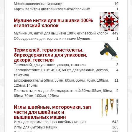
Мешкозашивочные машинки
10
Карты палитры цветов ниток высокопрочных
1
Мулине нитки для вышивки 100%
египетский хлопок
Мулине 8м, нитки для вышивки 100% египетский хлопок
449
Оборудование для торговли нитками Мулине
1
Термоклей, термопистолеты,
биркодержатели для упаковки,
декора, текстиля
Термоклей, для упаковки, декора, текстиля
8
Термопистолет 10 Вт, 40 Вт, 60 Вт, для упаковки, декора,
4
текстиля
Биркодержателы 50мм, 55мм, 60мм, 65мм, 70мм, 100мм,
11
125мм, 145мм
Пистолеты, иглы для биркодержателей 50мм, 55мм, 60мм,
9
65мм, 70мм, 100мм, 125мм
Иглы швейные, моторочики, зап
части для швейных и
вышивальных машин
Иглы для промышленных швейных машин
643
Иглы для бытовых машин
305