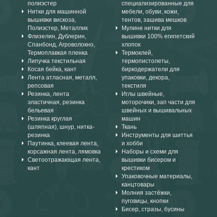
полиэстер
специализированные для
Нитки для машинной
мебели, обуви, кожи,
вышивки вискоза,
тентов, зашива мешков
Полиэстер, Металлик
Мулине нитки для
Флизелин, Дублерин,
вышивки 100% египетский
Спанбонд, Агроволокно,
хлопок
Термоплавкая пленка
Термоклей,
Липучка текстильная
термопистолеты,
Косая бейка, кант
биркодержатели для
Лента атласная, металл,
упаковки, декора,
репсовая
текстиля
Резинка, лента
Иглы швейные,
эластичная, резинка
моторочики, зап части для
бельевая
швейных и вышивальных
Резинка круглая
машин
(шляпная), шнур, нитка-
Ткань
резинка
Инструменты для шиттья
Паутинка, клеевая лента,
и хобби
корсажная лента, лямовка
Наборы и схеми для
Светоотражающая лента,
вышивки бисером и
кант
крестиком
Упаковочные материалы,
канцтовары
Молния застёжки,
пуговицы, кнопки
Бисер, стразы, бусины