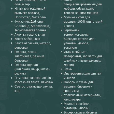
Нитки швейные 100%
Нитки
полиэстер
специализированные для
Нитки для машинной
мебели, обуви, кожи,
вышивки вискоза,
тентов, зашива мешков
Полиэстер, Металлик
Мулине нитки для
Флизелин, Дублерин,
вышивки 100% египетский
Спанбонд, Агроволокно,
хлопок
Термоплавкая пленка
Термоклей,
Липучка текстильная
термопистолеты,
Косая бейка, кант
биркодержатели для
Лента атласная, металл,
упаковки, декора,
репсовая
текстиля
Резинка, лента
Иглы швейные,
эластичная, резинка
моторочики, зап части для
бельевая
швейных и вышивальных
Резинка круглая
машин
(шляпная), шнур, нитка-
Ткань
резинка
Инструменты для шиттья
Паутинка, клеевая лента,
и хобби
корсажная лента, лямовка
Наборы и схеми для
Светоотражающая лента,
вышивки бисером и
кант
крестиком
Упаковочные материалы,
канцтовары
Молния застёжки,
пуговицы, кнопки
Бисер, стразы, бусины