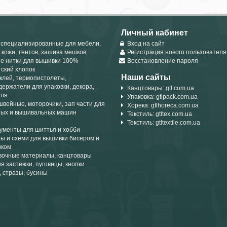
Личный кабинет
 специализированные для мебели,
Вход на сайт
 кожи, тентов, зашива мешков
Регистрация нового пользователя
е нитки для вышивки 100%
Восстановление пароля
тский хлопок
Наши сайты
клей, термопистолеты,
держатели для упаковки, декора,
Канцтовары: gtl.com.ua
иля
Упаковка: gtlpack.com.ua
швейные, моторочики, зап части для
Хорека: gtlhoreca.com.ua
ых и вышивальных машин
Текстиль: gtltex.com.ua
Текстиль: gtltextile.com.ua
ументы для шиттья и хобби
ы и схеми для вышивки бисером и
иком
вочные материалы, канцтовары
я застёжки, пуговицы, кнопки
, стразы, бусины