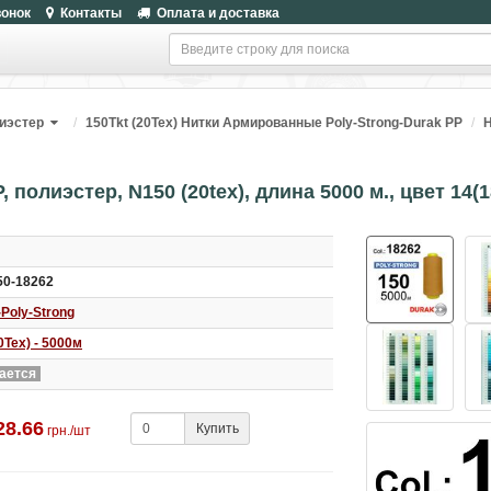
вонок
Контакты
Оплата и доставка
иэстер
150Tkt (20Tex) Нитки Армированные Poly-Strong-Durak PP
Н
полиэстер, N150 (20tex), длина 5000 м., цвет 14(1
0-18262
Poly-Strong
0Tex) - 5000м
ается
28.66
Купить
грн./шт