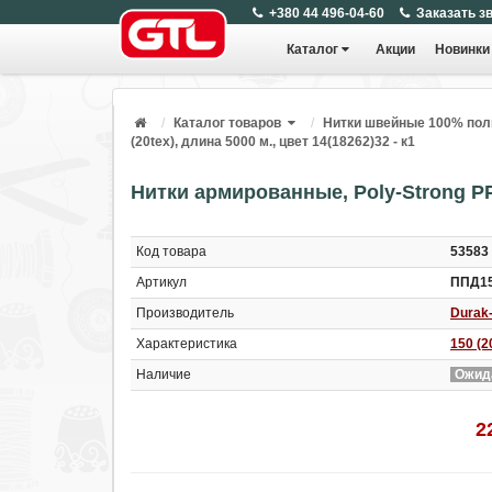
+380 44 496-04-60
Заказать з
Каталог
Акции
Новинки
Каталог товаров
Нитки швейные 100% пол
(20tex), длина 5000 м., цвет 14(18262)32 - к1
Нитки армированные, Poly-Strong PP, 
Код товара
53583
Артикул
ППД15
Производитель
Durak-
Характеристика
150 (2
Наличие
Ожид
2