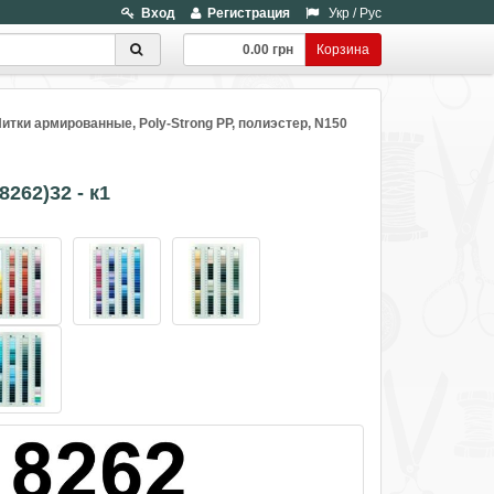
Вход
Регистрация
Укр
/
Рус
0.00 грн
Корзина
итки армированные, Poly-Strong PP, полиэстер, N150
8262)32 - к1