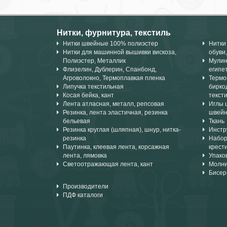
Нитки, фурнитура, текстиль
Нитки швейные 100% полиэстер
Нитки
Нитки для машинной вышивки вискоза,
обуви,
Полиэстер, Металлик
Мулин
Флизелин, Дублерин, Спанбонд,
египе
Агроволокно, Термоплавкая пленка
Термо
Липучка текстильная
бирко
Косая бейка, кант
текст
Лента атласная, металл, репсовая
Иглы 
Резинка, лента эластичная, резинка
швейн
бельевая
Ткань
Резинка круглая (шляпная), шнур, нитка-
Инстр
резинка
Набор
Паутинка, клеевая лента, корсажная
крест
лента, лямовка
Упако
Светоотражающая лента, кант
Молни
Бисер
Производители
ПДФ каталоги