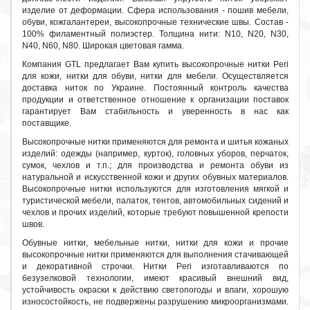
изделие от деформации. Сфера использования - пошив мебели,
обуви, кожгалантереи, высокопрочные технические швы. Cостав -
100% филаментный полиэстер. Толщина нити: N10, N20, N30,
N40, N60, N80. Широкая цветовая гамма.
Компания GTL предлагает Вам купить высокопрочные нитки Peri
для кожи, нитки для обуви, нитки для мебели. Осуществляется
доставка ниток по Украине. Постоянный контроль качества
продукции и ответственное отношение к организации поставок
гарантирует Вам стабильность и уверенность в нас как
поставщике.
Высокопрочные нитки применяются для ремонта и шитья кожаных
изделий: одежды (например, курток), головных уборов, перчаток,
сумок, чехлов и т.п.; для производства и ремонта обуви из
натуральной и искусственной кожи и других обувных материалов.
Высокопрочные нитки используются для изготовления мягкой и
туристической мебели, палаток, тентов, автомобильных сидений и
чехлов и прочих изделий, которые требуют повышенной крепости
швов.
Обувные нитки, мебельные нитки, нитки для кожи и прочие
высокопрочные нитки применяются для выполнения стачивающей
и декоративной строчки. Нитки Peri изготавливаются по
безузелковой технологии, имеют красивый внешний вид,
устойчивость окраски к действию светопогоды и влаги, хорошую
износостойкость, не подвержены разрушению микроорганизмами.