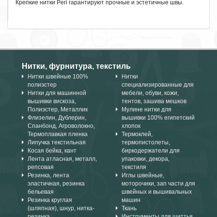
Крепкие нитки Peri гарантируют прочные и эстетичные швы.
Нитки, фурнитура, текстиль
Нитки швейные 100%
Нитки
полиэстер
специализированные для
Нитки для машинной
мебели, обуви, кожи,
вышивки вискоза,
тентов, зашива мешков
Полиэстер, Металлик
Мулине нитки для
Флизелин, Дублерин,
вышивки 100% египетский
Спанбонд, Агроволокно,
хлопок
Термоплавкая пленка
Термоклей,
Липучка текстильная
термопистолеты,
Косая бейка, кант
биркодержатели для
Лента атласная, металл,
упаковки, декора,
репсовая
текстиля
Резинка, лента
Иглы швейные,
эластичная, резинка
моторочики, зап части для
бельевая
швейных и вышивальных
Резинка круглая
машин
(шляпная), шнур, нитка-
Ткань
резинка
Инструменты для шиттья