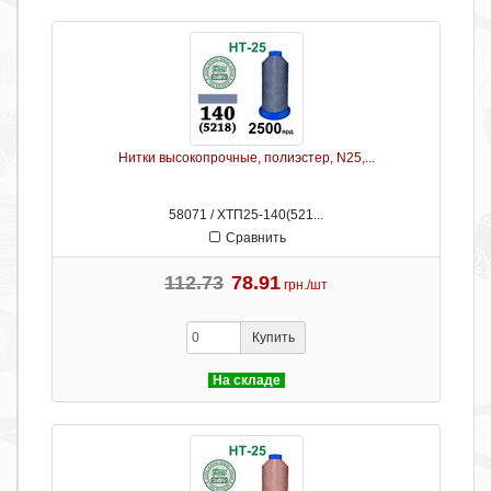
Нитки высокопрочные, полиэстер, N25,...
58071 / ХТП25-140(521...
Сравнить
112.73
78.91
грн./шт
Купить
На складе