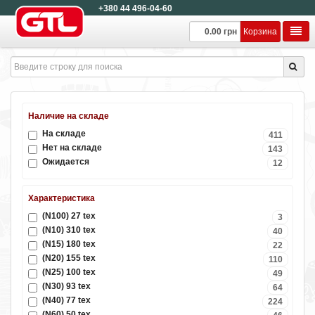
+380 44 496-04-60
0.00 грн
Корзина
Наличие на складе
На складе
411
Нет на складе
143
Ожидается
12
Характеристика
(N100) 27 tex
3
(N10) 310 tex
40
(N15) 180 tex
22
(N20) 155 tex
110
(N25) 100 tex
49
(N30) 93 tex
64
(N40) 77 tex
224
(N60) 50 tex