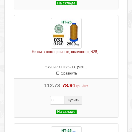
На складе
Нитки высокопрочные, полиэстер, N25,...
57909 / ХТП25-031(520...
Сравнить
112.73
78.91
грн./шт
Купить
На складе