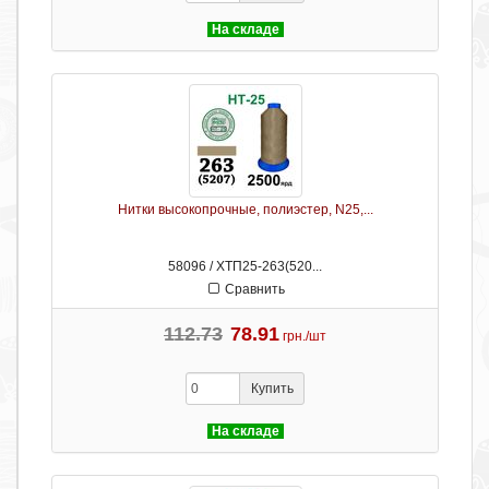
На складе
Нитки высокопрочные, полиэстер, N25,...
58096 / ХТП25-263(520...
Сравнить
112.73
78.91
грн./шт
Купить
На складе