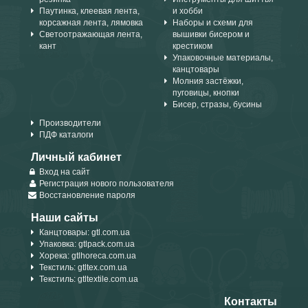
Паутинка, клеевая лента,
и хобби
корсажная лента, лямовка
Наборы и схеми для
Светоотражающая лента,
вышивки бисером и
кант
крестиком
Упаковочные материалы,
канцтовары
Молния застёжки,
пуговицы, кнопки
Бисер, стразы, бусины
Производители
ПДФ каталоги
Личный кабинет
Вход на сайт
Регистрация нового пользователя
Восстановление пароля
Наши сайты
Канцтовары: gtl.com.ua
Упаковка: gtlpack.com.ua
Хорека: gtlhoreca.com.ua
Текстиль: gtltex.com.ua
Текстиль: gtltextile.com.ua
Контакты