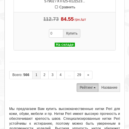
57902 / ХТП25-012(523...
Сравнить
112.73
84.55
грн./шт
Купить
На складе
Всего:
566
1
2
3
4
…
29
»
Рейтинг
Название
Мы предлагаем Вам купить высококачественные нитки Peri для
кожи, обуви, мебели и пр. Нитки Peri имеют высокую прочность и
обеспечивают крепость швов. Специализированные нитки Peri
устойчивы к истиранию, поэтому можно быть уверенным в
долговечности изделий. Высокая упругость ниток убережет