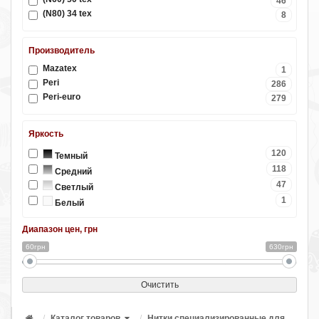
46
(N80) 34 tex
8
Производитель
Mazatex
1
Peri
286
Peri-euro
279
Яркость
120
Темный
118
Средний
47
Светлый
1
Белый
Диапазон цен, грн
60грн
630грн
Очистить
Каталог товаров
Нитки специализированные для