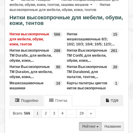
мебели, обуви, кожи, тентов, зашива мешков
Нитки
высокопрочные для мебели, обуви, кожи, тентов
Нитки высокопрочные для мебели, обуви,
кожи, тентов
Нитки высокопрочные
Нитки
566
15
для мебели, обуви,
мешкозашивочные 8/3;
кожи, тентов
10/2; 10/3; 10/4; 10/5; 12/3;...
Нитки высокопрочные
Нитки Высокопрочные
288
261
ТМ Durafix, для мебели,
ТМ Confil, для мебели,
обуви, кожи,...
обуви, кожи,...
Нитки Высокопрочные
Нитки Высокопрочные
90
20
ТМ Duralon, для мебели,
ТМ Durabond, для
обуви, кожи,...
палаток, тентов,...
Мешкозашивочные
Карты палитры цветов
10
1
машинки
ниток высокопрочных
Подробно
Плитка
ПДФ
Всего:
566
1
2
3
4
…
29
»
Рейтинг
Название