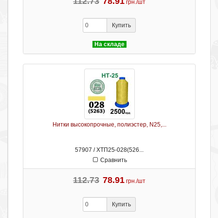
112.73
78.91
грн./шт
Купить
На складе
Нитки высокопрочные, полиэстер, N25,...
57907 / ХТП25-028(526...
Сравнить
112.73
78.91
грн./шт
Купить