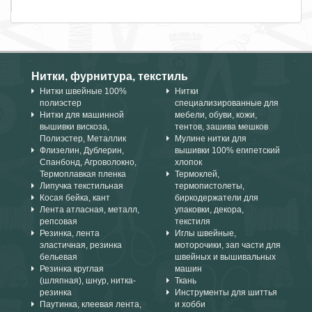
Нитки, фурнитура, текстиль
Нитки швейные 100%
Нитки
полиэстер
специализированные для
Нитки для машинной
мебели, обуви, кожи,
вышивки вискоза,
тентов, зашива мешков
Полиэстер, Металлик
Мулине нитки для
Флизелин, Дублерин,
вышивки 100% египетский
Спанбонд, Агроволокно,
хлопок
Термоплавкая пленка
Термоклей,
Липучка текстильная
термопистолеты,
Косая бейка, кант
биркодержатели для
Лента атласная, металл,
упаковки, декора,
репсовая
текстиля
Резинка, лента
Иглы швейные,
эластичная, резинка
моторочики, зап части для
бельевая
швейных и вышивальных
Резинка круглая
машин
(шляпная), шнур, нитка-
Ткань
резинка
Инструменты для шиттья
Паутинка, клеевая лента,
и хобби