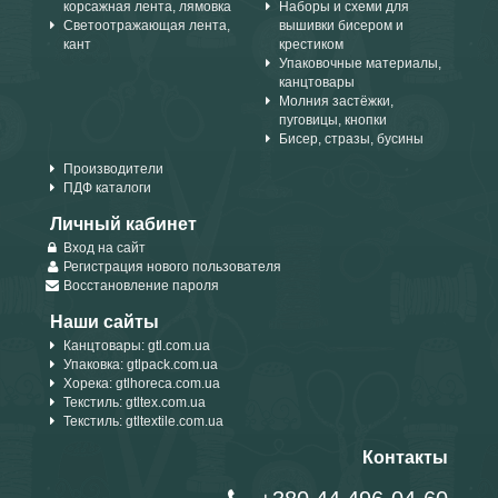
корсажная лента, лямовка
Наборы и схеми для
Светоотражающая лента,
вышивки бисером и
кант
крестиком
Упаковочные материалы,
канцтовары
Молния застёжки,
пуговицы, кнопки
Бисер, стразы, бусины
Производители
ПДФ каталоги
Личный кабинет
Вход на сайт
Регистрация нового пользователя
Восстановление пароля
Наши сайты
Канцтовары: gtl.com.ua
Упаковка: gtlpack.com.ua
Хорека: gtlhoreca.com.ua
Текстиль: gtltex.com.ua
Текстиль: gtltextile.com.ua
Контакты