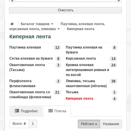
Очистить
Каталог товаров
Паутинка, клеевая лента,
корсажная лента, лямовка
Киперная лента
Киперная лента
Паутинка клеевая
Паутинка клеевая на
12
8
бумаге
Сетка клеевая на бумаге
Корсажная лента
8
14
Окантовочная лента
Кромка клеевая
3
24
(Тасьма)
нитепрошивная ровная и
по косой
Перфолента
Лямовка, тесьма
2
38
флизелиновая
окантовочная (обтачка)
Окантовочная лента со
Тесьма
21
1
спанбонда (флизелина)
Киперная лента
4
Подробно
Плитка
Всего:
4
1
Рейтинг
Название