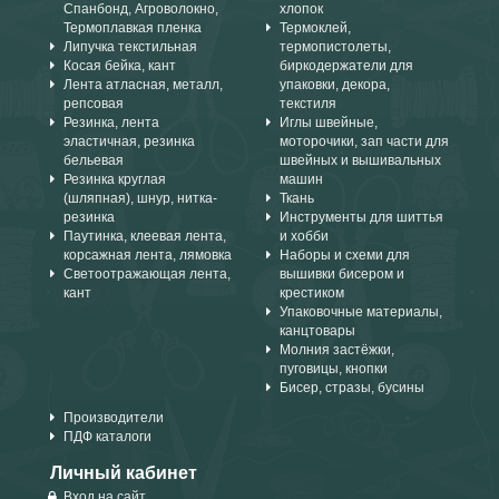
Спанбонд, Агроволокно,
хлопок
Термоплавкая пленка
Термоклей,
Липучка текстильная
термопистолеты,
Косая бейка, кант
биркодержатели для
Лента атласная, металл,
упаковки, декора,
репсовая
текстиля
Резинка, лента
Иглы швейные,
эластичная, резинка
моторочики, зап части для
бельевая
швейных и вышивальных
Резинка круглая
машин
(шляпная), шнур, нитка-
Ткань
резинка
Инструменты для шиттья
Паутинка, клеевая лента,
и хобби
корсажная лента, лямовка
Наборы и схеми для
Светоотражающая лента,
вышивки бисером и
кант
крестиком
Упаковочные материалы,
канцтовары
Молния застёжки,
пуговицы, кнопки
Бисер, стразы, бусины
Производители
ПДФ каталоги
Личный кабинет
Вход на сайт