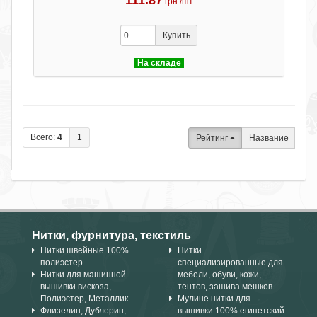
111.87
грн./шт
Купить
На складе
Всего:
4
1
Рейтинг
Название
Нитки, фурнитура, текстиль
Нитки швейные 100%
Нитки
полиэстер
специализированные для
Нитки для машинной
мебели, обуви, кожи,
вышивки вискоза,
тентов, зашива мешков
Полиэстер, Металлик
Мулине нитки для
Флизелин, Дублерин,
вышивки 100% египетский