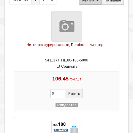
Всего:
33
1
2
»
Рейтинг
Название
Нитки текстурированные, Duratex, полиэстер,...
54113 / НТД180-100-5000
Сравнить
106.45
грн./шт
Купить
Ожидается