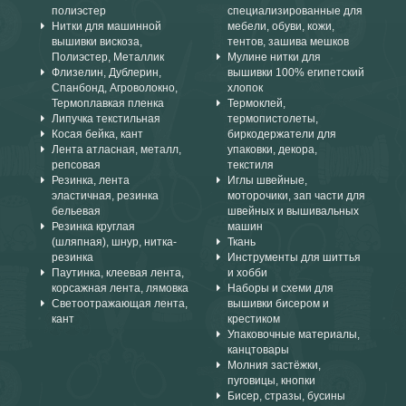
полиэстер
специализированные для
Нитки для машинной
мебели, обуви, кожи,
вышивки вискоза,
тентов, зашива мешков
Полиэстер, Металлик
Мулине нитки для
Флизелин, Дублерин,
вышивки 100% египетский
Спанбонд, Агроволокно,
хлопок
Термоплавкая пленка
Термоклей,
Липучка текстильная
термопистолеты,
Косая бейка, кант
биркодержатели для
Лента атласная, металл,
упаковки, декора,
репсовая
текстиля
Резинка, лента
Иглы швейные,
эластичная, резинка
моторочики, зап части для
бельевая
швейных и вышивальных
Резинка круглая
машин
(шляпная), шнур, нитка-
Ткань
резинка
Инструменты для шиттья
Паутинка, клеевая лента,
и хобби
корсажная лента, лямовка
Наборы и схеми для
Светоотражающая лента,
вышивки бисером и
кант
крестиком
Упаковочные материалы,
канцтовары
Молния застёжки,
пуговицы, кнопки
Бисер, стразы, бусины