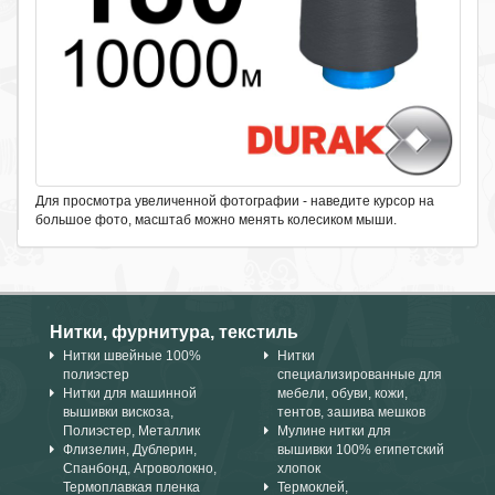
Для просмотра увеличенной фотографии - наведите курсор на
большое фото, масштаб можно менять колесиком мыши.
Нитки, фурнитура, текстиль
Нитки швейные 100%
Нитки
полиэстер
специализированные для
Нитки для машинной
мебели, обуви, кожи,
вышивки вискоза,
тентов, зашива мешков
Полиэстер, Металлик
Мулине нитки для
Флизелин, Дублерин,
вышивки 100% египетский
Спанбонд, Агроволокно,
хлопок
Термоплавкая пленка
Термоклей,