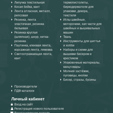
Липучка текстильная
термопистолеты,
Косая бейка, кант
биркодержатели для
Лента атласная, металл,
упаковки, декора,
репсовая
текстиля
Резинка, лента
Иглы швейные,
эластичная, резинка
моторочики, зап части для
бельевая
швейных и вышивальных
Резинка круглая
машин
(шляпная), шнур, нитка-
Ткань
резинка
Инструменты для шиттья
Паутинка, клеевая лента,
и хобби
корсажная лента, лямовка
Наборы и схеми для
Светоотражающая лента,
вышивки бисером и
кант
крестиком
Упаковочные материалы,
канцтовары
Молния застёжки,
пуговицы, кнопки
Бисер, стразы, бусины
Производители
ПДФ каталоги
Личный кабинет
Вход на сайт
Регистрация нового пользователя