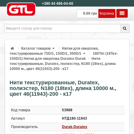
+380 44 496-04-60
0.00 грн
Корзина
Каталог товаров
Нитки для оверлока,
текстурированные 75D/1, 150D/1, 300D/1
180Tkt (18Tex-
150D/1) Нитки для оверлока Duratex-Durak
Нити
текстурированные, Duratex, полиэстер, N180 (18tex), длина
10000 м., цвет 46(11943)-200 - к17
Нити текстурированные, Duratex,
полиэстер, N180 (18tex), длина 10000 м.,
цвет 46(11943)-200 - к17
Код товара
53988
Артикул
НТД180-11943
Производитель
Durak-Duratex