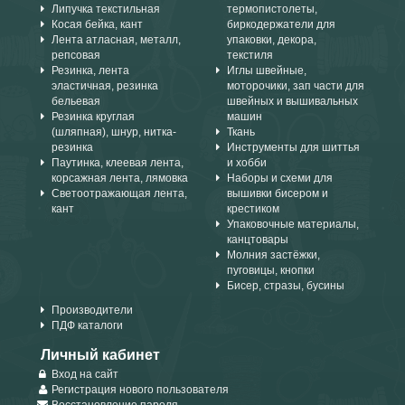
Липучка текстильная
термопистолеты,
Косая бейка, кант
биркодержатели для
Лента атласная, металл,
упаковки, декора,
репсовая
текстиля
Резинка, лента
Иглы швейные,
эластичная, резинка
моторочики, зап части для
бельевая
швейных и вышивальных
Резинка круглая
машин
(шляпная), шнур, нитка-
Ткань
резинка
Инструменты для шиттья
Паутинка, клеевая лента,
и хобби
корсажная лента, лямовка
Наборы и схеми для
Светоотражающая лента,
вышивки бисером и
кант
крестиком
Упаковочные материалы,
канцтовары
Молния застёжки,
пуговицы, кнопки
Бисер, стразы, бусины
Производители
ПДФ каталоги
Личный кабинет
Вход на сайт
Регистрация нового пользователя