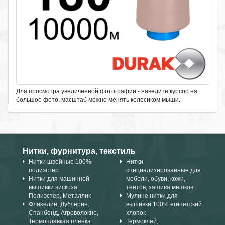
Для просмотра увеличенной фотографии - наведите курсор на
большое фото, масштаб можно менять колесиком мыши.
Нитки, фурнитура, текстиль
Нитки швейные 100%
Нитки
полиэстер
специализированные для
Нитки для машинной
мебели, обуви, кожи,
вышивки вискоза,
тентов, зашива мешков
Полиэстер, Металлик
Мулине нитки для
Флизелин, Дублерин,
вышивки 100% египетский
Спанбонд, Агроволокно,
хлопок
Термоплавкая пленка
Термоклей,