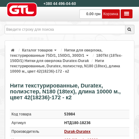
+380 44 496-04-60
0.00 грн
Корзина
Каталог товаров
Нитки для оверлока,
текстурированные 75D/1, 150D/1, 300D/1
180Tkt (18Tex-
150D/1) Нитки для оверлока Duratex-Durak
Нити
текстурированные, Duratex, полиэстер, N180 (18tex), длина
10000 м., цвет 42(18236)-172 - к2
Нити текстурированные, Duratex,
полиэстер, N180 (18tex), длина 10000 м.,
цвет 42(18236)-172 - к2
Код товара
53984
Артикул
НТД180-18236
Производитель
Durak-Duratex